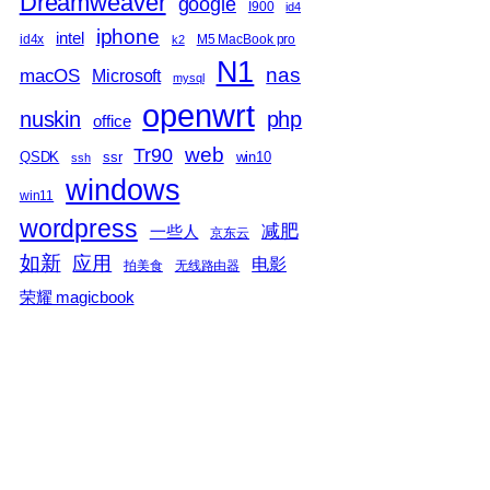
Dreamweaver
google
I900
id4
iphone
intel
id4x
M5 MacBook pro
k2
N1
nas
macOS
Microsoft
mysql
openwrt
nuskin
php
office
web
Tr90
QSDK
ssr
win10
ssh
windows
win11
wordpress
减肥
一些人
京东云
如新
应用
电影
拍美食
无线路由器
荣耀 magicbook