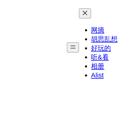
网摘
胡思乱想
好玩的
听&看
相册
Alist