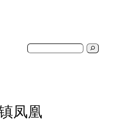
搜
索
镇凤凰