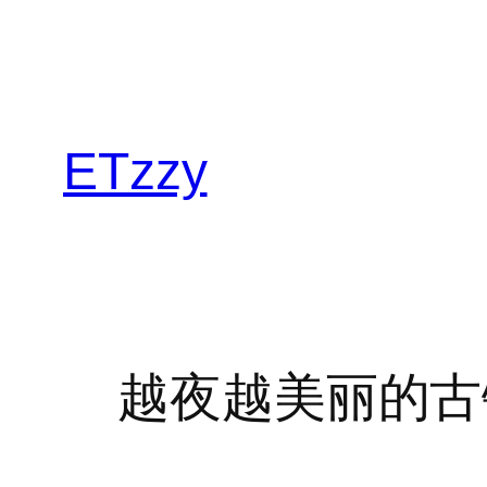
跳
至
内
容
ETzzy
越夜越美丽的古