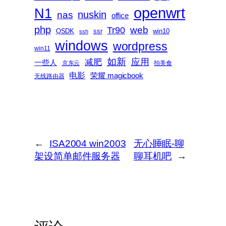
openwrt
N1
nas
nuskin
office
php
web
Tr90
QSDK
ssr
win10
ssh
windows
wordpress
win11
如新
减肥
应用
一些人
京东云
拍美食
电影
荣耀 magicbook
无线路由器
←
ISA2004 win2003
无心睡眠-聊
架设简单邮件服务器
聊耳机吧
→