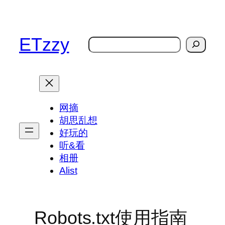
跳
至
内
ETzzy
搜
容
索
网摘
胡思乱想
好玩的
听&看
相册
Alist
Robots.txt使用指南