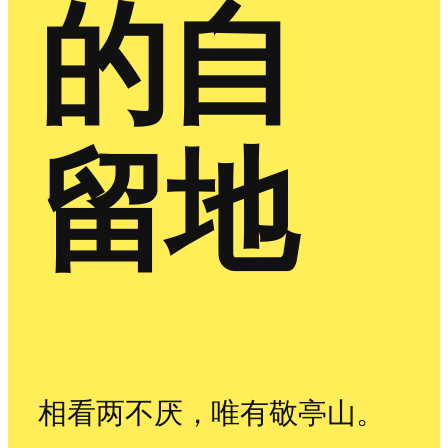
的自
留地
相看两不厌，唯有敬亭山。