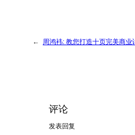
←
周鸿袆: 教您打造十页完美商业
评论
发表回复