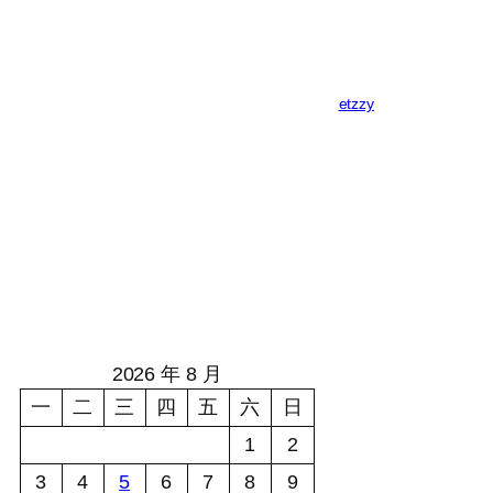
etzzy
2026 年 8 月
一
二
三
四
五
六
日
1
2
3
4
5
6
7
8
9