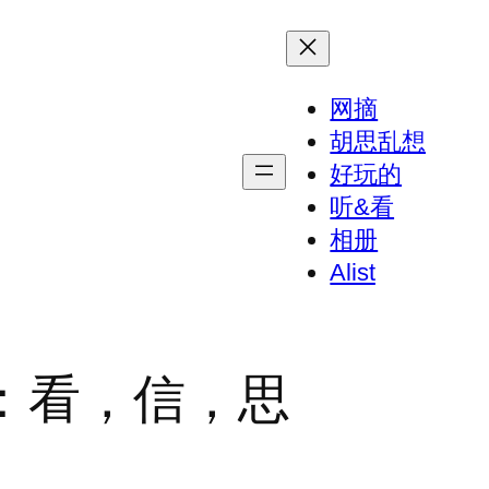
网摘
胡思乱想
好玩的
听&看
相册
Alist
：看，信，思