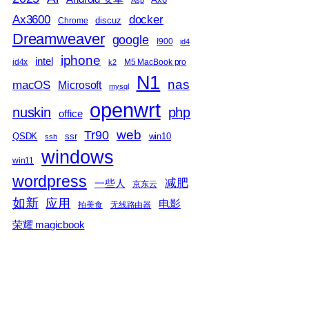
Asp
Ax3600
docker
discuz
Chrome
Dreamweaver
google
I900
id4
iphone
intel
id4x
M5 MacBook pro
k2
N1
nas
macOS
Microsoft
mysql
openwrt
nuskin
php
office
web
Tr90
QSDK
ssr
win10
ssh
windows
win11
wordpress
减肥
一些人
京东云
如新
应用
电影
拍美食
无线路由器
荣耀 magicbook