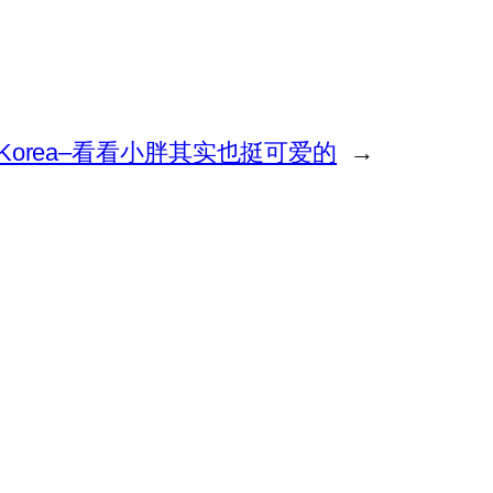
h Korea–看看小胖其实也挺可爱的
→