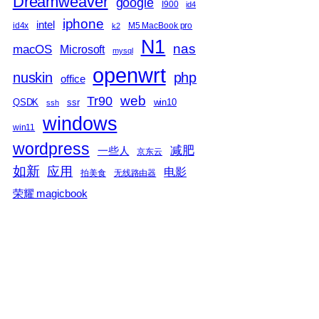
Dreamweaver
google
I900
id4
iphone
intel
id4x
M5 MacBook pro
k2
N1
nas
macOS
Microsoft
mysql
openwrt
nuskin
php
office
web
Tr90
QSDK
ssr
win10
ssh
windows
win11
wordpress
减肥
一些人
京东云
如新
应用
电影
拍美食
无线路由器
荣耀 magicbook