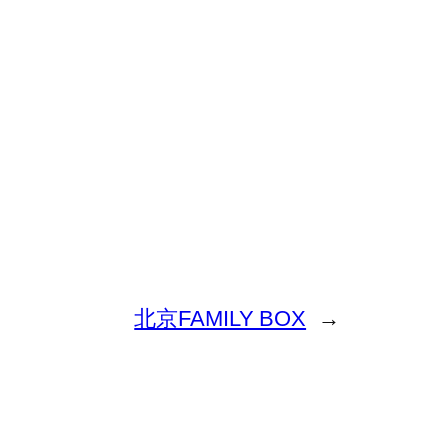
北京FAMILY BOX
→