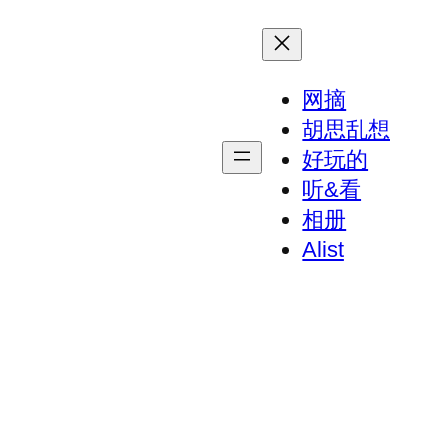
网摘
胡思乱想
好玩的
听&看
相册
Alist