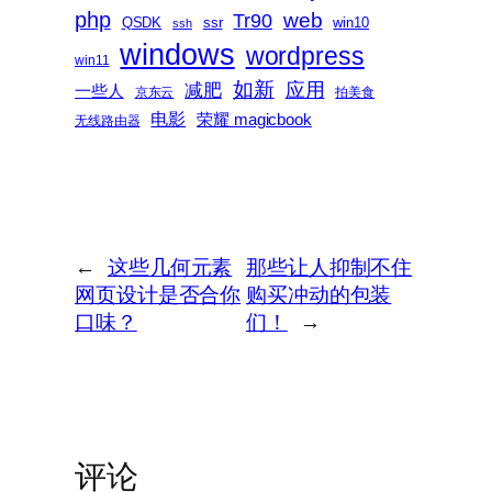
php
web
Tr90
QSDK
ssr
win10
ssh
windows
wordpress
win11
如新
减肥
应用
一些人
京东云
拍美食
电影
荣耀 magicbook
无线路由器
←
这些几何元素
那些让人抑制不住
网页设计是否合你
购买冲动的包装
口味？
们！
→
评论