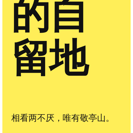
的自
留地
相看两不厌，唯有敬亭山。