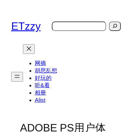
跳
至
内
ETzzy
搜
容
索
网摘
胡思乱想
好玩的
听&看
相册
Alist
ADOBE PS用户体