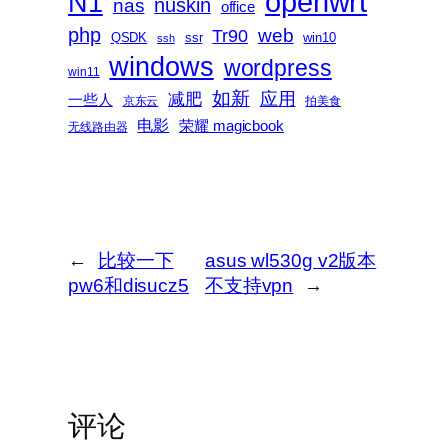
openwrt
N1
nas
nuskin
office
php
web
Tr90
QSDK
ssr
win10
ssh
windows
wordpress
win11
如新
减肥
应用
一些人
京东云
拍美食
电影
荣耀 magicbook
无线路由器
←
比较一下
asus wl530g v2版本
pw6和disucz5
不支持vpn
→
评论