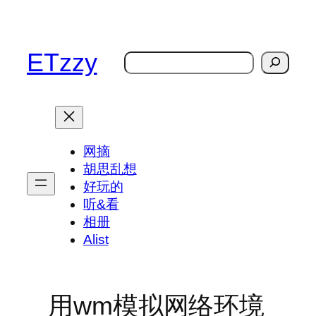
跳
至
内
ETzzy
搜
容
索
网摘
胡思乱想
好玩的
听&看
相册
Alist
用wm模拟网络环境