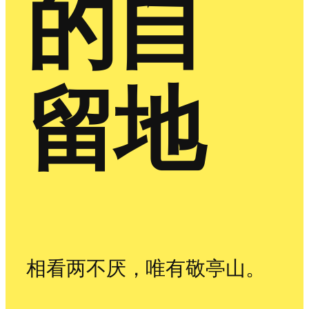
的自
留地
相看两不厌，唯有敬亭山。