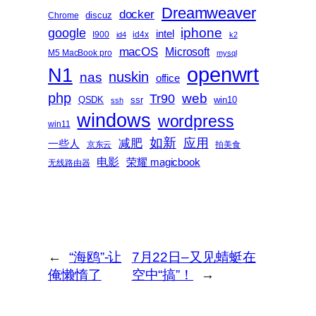
Dreamweaver
docker
discuz
Chrome
iphone
google
intel
I900
id4x
id4
k2
macOS
Microsoft
M5 MacBook pro
mysql
openwrt
N1
nas
nuskin
office
php
web
Tr90
QSDK
ssr
win10
ssh
windows
wordpress
win11
如新
减肥
应用
一些人
京东云
拍美食
电影
荣耀 magicbook
无线路由器
←
“海鸥”-让
7月22日–又见蜻蜓在
俺懒惰了
空中“搞”！
→