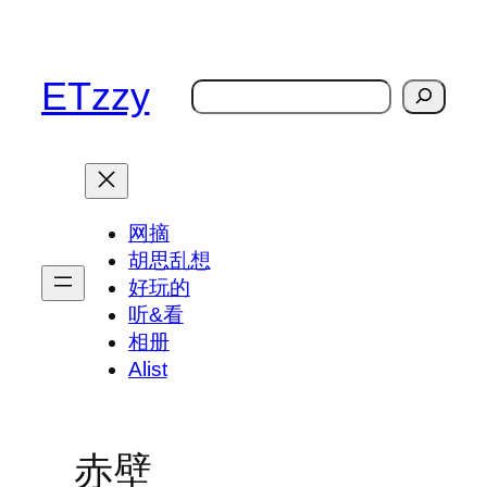
跳
至
内
ETzzy
搜
容
索
网摘
胡思乱想
好玩的
听&看
相册
Alist
赤壁