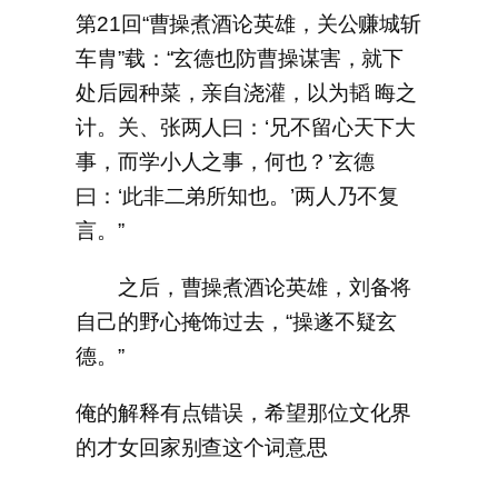
第21回“曹操煮酒论英雄，关公赚城斩
车胄”载：“玄德也防曹操谋害，就下
处后园种菜，亲自浇灌，以为韬 晦之
计。关、张两人曰：‘兄不留心天下大
事，而学小人之事，何也？’玄德
曰：‘此非二弟所知也。’两人乃不复
言。”
之后，曹操煮酒论英雄，刘备将
自己的野心掩饰过去，“操遂不疑玄
德。”
俺的解释有点错误，希望那位文化界
的才女回家别查这个词意思