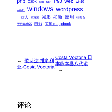
php
web
Tr90
QSDK
ssr
win10
ssh
windows
wordpress
win11
如新
减肥
应用
一些人
京东云
拍美食
电影
荣耀 magicbook
无线路由器
Costa Voctoria 日
←
歌诗达 维多利
本熊本县八代港
亚-Costa Voctoria
→
评论