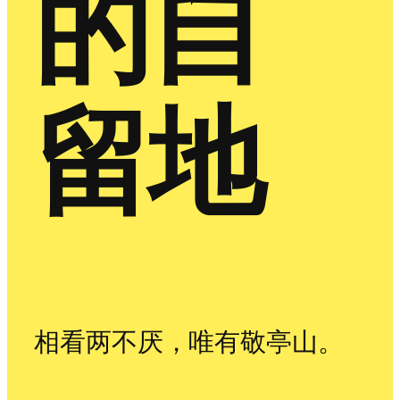
的自
留地
相看两不厌，唯有敬亭山。