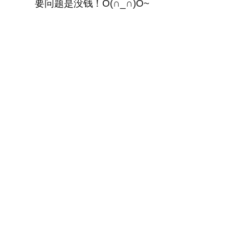
要问题是没钱！O(∩_∩)O~