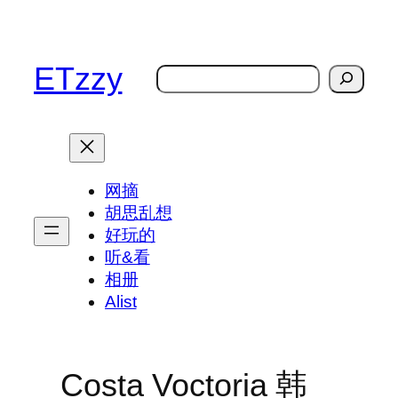
跳
至
内
ETzzy
搜
容
索
网摘
胡思乱想
好玩的
听&看
相册
Alist
Costa Voctoria 韩