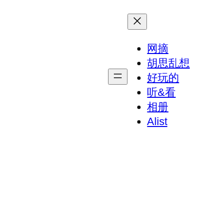
网摘
胡思乱想
好玩的
听&看
相册
Alist