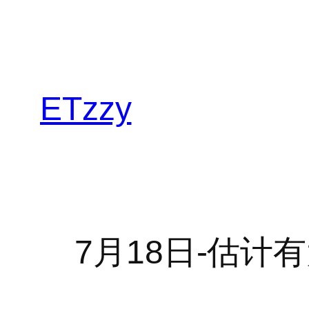
跳
至
内
容
ETzzy
7月18日-估计