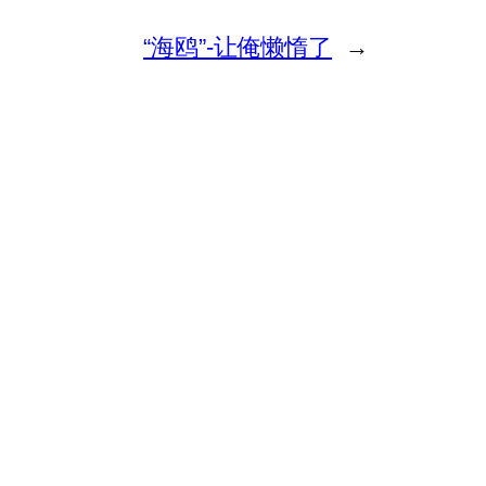
“海鸥”-让俺懒惰了
→