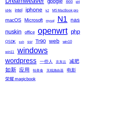
Dreamweaver
google
I900
id4
iphone
intel
id4x
M5 MacBook pro
k2
N1
nas
macOS
Microsoft
mysql
openwrt
nuskin
php
office
web
Tr90
QSDK
ssr
win10
ssh
windows
win11
wordpress
减肥
一些人
京东云
如新
应用
电影
拍美食
无线路由器
荣耀 magicbook