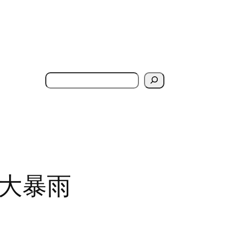
搜
索
有大暴雨