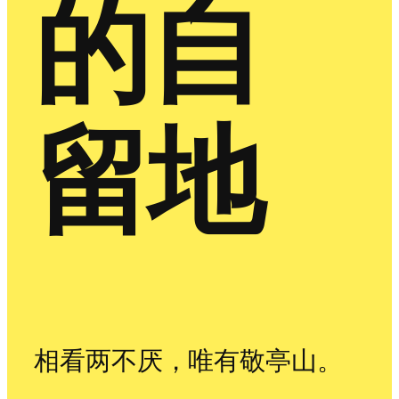
的自
留地
相看两不厌，唯有敬亭山。