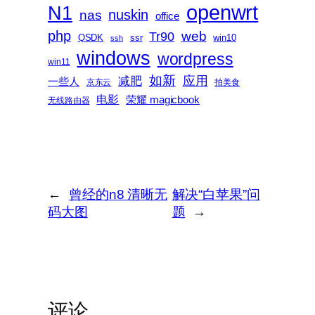
openwrt
N1
nas
nuskin
office
php
web
Tr90
QSDK
ssr
win10
ssh
windows
wordpress
win11
如新
减肥
应用
一些人
京东云
拍美食
电影
荣耀 magicbook
无线路由器
←
曾经的n8 清晰无
解决“白苹果”问
码大图
题
→
评论