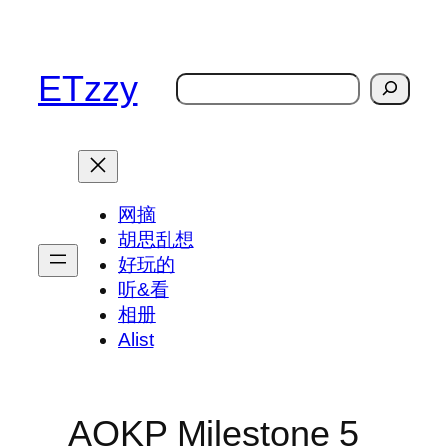
跳
至
内
ETzzy
搜
容
索
网摘
胡思乱想
好玩的
听&看
相册
Alist
AOKP Milestone 5