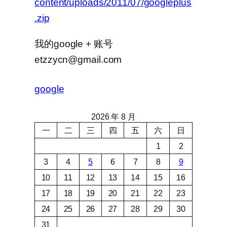
content/uploads/2011/07/googleplus
.zip
我的google + 账号
etzzycn@gmail.com
google
2026 年 8 月
一
二
三
四
五
六
日
1
2
3
4
5
6
7
8
9
10
11
12
13
14
15
16
17
18
19
20
21
22
23
24
25
26
27
28
29
30
31