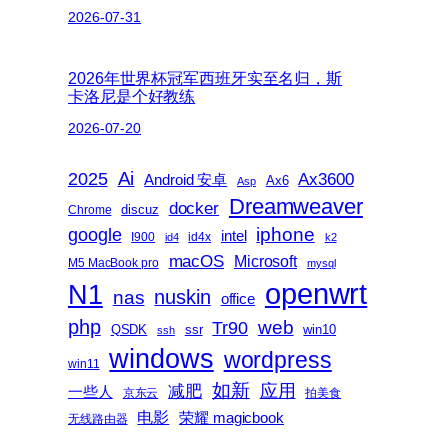
2026-07-31
2026年世界杯冠军西班牙实至名归，斯
卡洛尼是个好教练
2026-07-20
2025
Ai
Ax3600
Android 安卓
Ax6
Asp
Dreamweaver
docker
discuz
Chrome
iphone
google
intel
I900
id4x
id4
k2
macOS
Microsoft
M5 MacBook pro
mysql
openwrt
N1
nas
nuskin
office
php
web
Tr90
QSDK
ssr
win10
ssh
windows
wordpress
win11
如新
减肥
应用
一些人
京东云
拍美食
电影
荣耀 magicbook
无线路由器