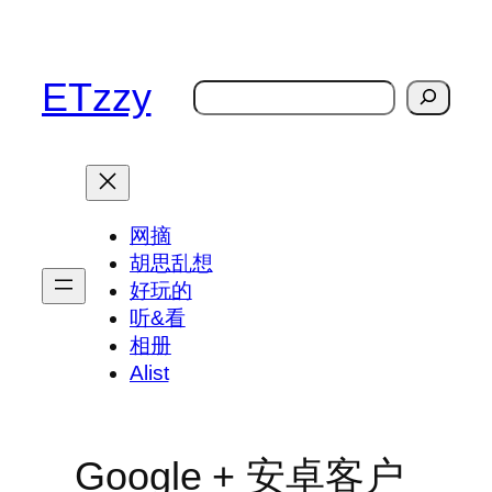
跳
至
内
ETzzy
搜
容
索
网摘
胡思乱想
好玩的
听&看
相册
Alist
Google + 安卓客户