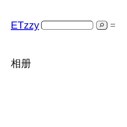
跳
至
内
ETzzy
搜
容
索
相册