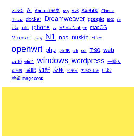
2025
Ai
Ax3600
Android 安卓
Ax6
Chrome
Asp
Dreamweaver
docker
google
discuz
I900
id4
iphone
macOS
intel
id4x
M5 MacBook pro
k2
N1
nas
nuskin
Microsoft
office
mysql
openwrt
php
web
Tr90
QSDK
ssr
ssh
windows
wordpress
一些人
win10
win11
如新
减肥
应用
电影
京东云
拍美食
无线路由器
荣耀 magicbook