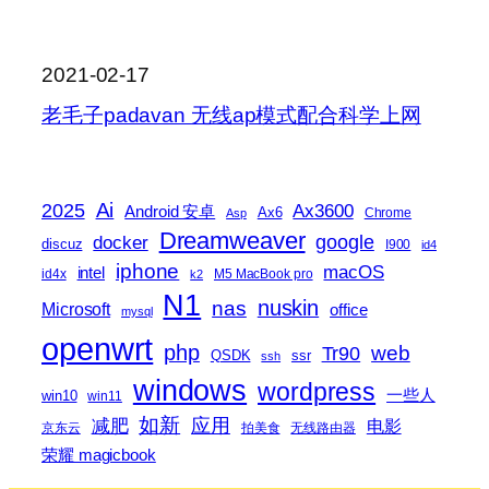
2021-02-17
老毛子padavan 无线ap模式配合科学上网
2025
Ai
Ax3600
Android 安卓
Ax6
Chrome
Asp
Dreamweaver
docker
google
discuz
I900
id4
iphone
macOS
intel
id4x
M5 MacBook pro
k2
N1
nas
nuskin
Microsoft
office
mysql
openwrt
php
web
Tr90
QSDK
ssr
ssh
windows
wordpress
一些人
win10
win11
如新
减肥
应用
电影
京东云
拍美食
无线路由器
荣耀 magicbook