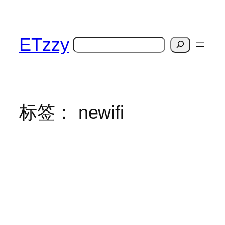
跳
至
内
ETzzy
搜
容
索
标签：
newifi