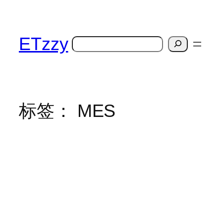
跳
至
内
ETzzy
搜
容
索
标签：
MES