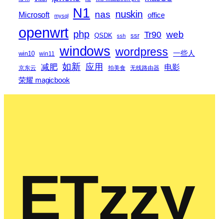
N1
nas
nuskin
Microsoft
office
mysql
openwrt
php
web
Tr90
QSDK
ssr
ssh
windows
wordpress
一些人
win10
win11
如新
减肥
应用
电影
京东云
拍美食
无线路由器
荣耀 magicbook
ETzzy