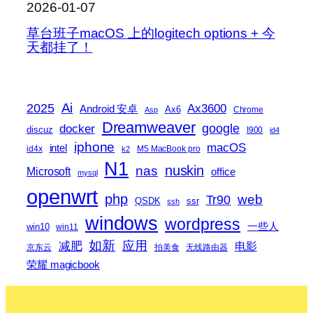
2026-01-07
草台班子macOS 上的logitech options + 今
天都挂了！
2025
Ai
Ax3600
Android 安卓
Ax6
Chrome
Asp
Dreamweaver
docker
google
discuz
I900
id4
iphone
macOS
intel
id4x
M5 MacBook pro
k2
N1
nas
nuskin
Microsoft
office
mysql
openwrt
php
web
Tr90
QSDK
ssr
ssh
windows
wordpress
一些人
win10
win11
如新
减肥
应用
电影
京东云
拍美食
无线路由器
荣耀 magicbook