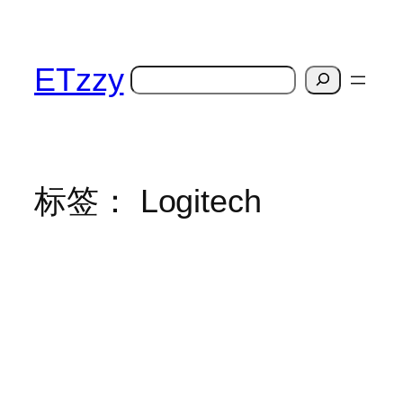
跳
至
内
ETzzy
搜
容
索
标签：
Logitech