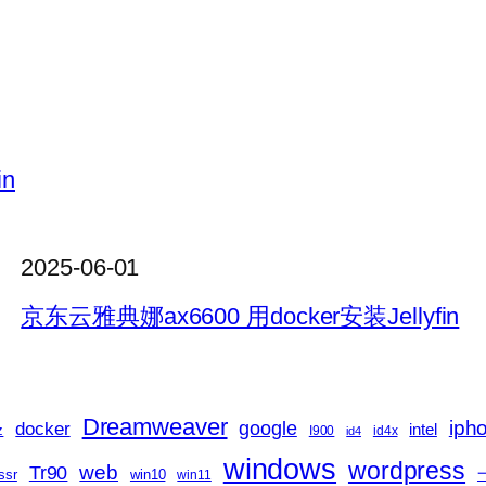
in
2025-06-01
京东云雅典娜ax6600 用docker安装Jellyfin
Dreamweaver
iph
docker
google
intel
z
I900
id4x
id4
windows
wordpress
web
Tr90
ssr
win10
win11