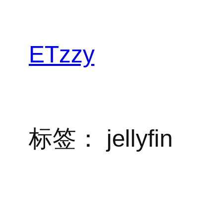
跳
至
内
ETzzy
容
标签：
jellyfin