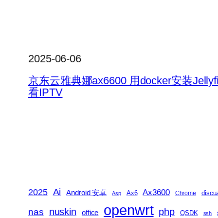
2025-06-06
京东云雅典娜ax6600 用docker安装Jellyf
看IPTV
2025
Ai
Ax3600
Android 安卓
Ax6
discu
Chrome
Asp
openwrt
nas
nuskin
php
office
QSDK
ssh