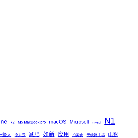
N1
one
macOS
Microsoft
M5 MacBook pro
k2
mysql
如新
减肥
应用
一些人
电影
京东云
拍美食
无线路由器