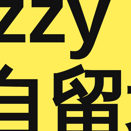
zzy
自留