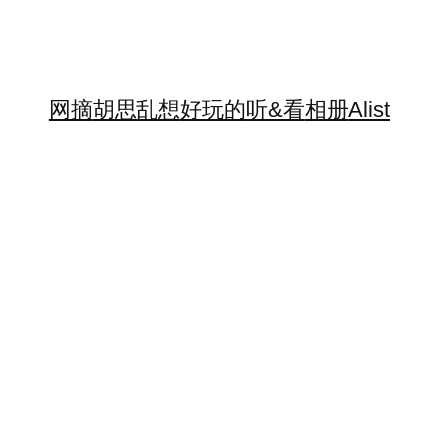
网摘
胡思乱想
好玩的
听&看
相册
Alist