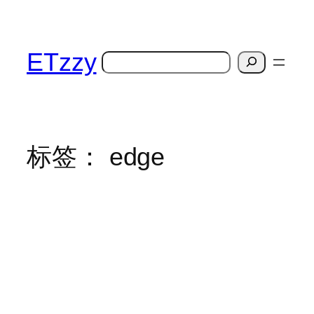
跳
至
内
ETzzy
搜
容
索
标签：
edge