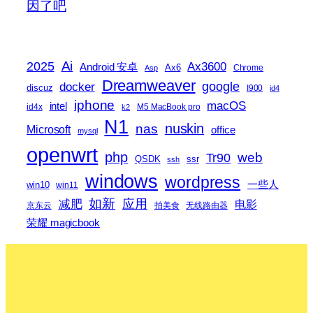
因了吧
2025
Ai
Ax3600
Android 安卓
Ax6
Chrome
Asp
Dreamweaver
docker
google
discuz
I900
id4
iphone
macOS
intel
id4x
M5 MacBook pro
k2
N1
nas
nuskin
Microsoft
office
mysql
openwrt
php
web
Tr90
QSDK
ssr
ssh
windows
wordpress
一些人
win10
win11
如新
减肥
应用
电影
京东云
拍美食
无线路由器
荣耀 magicbook