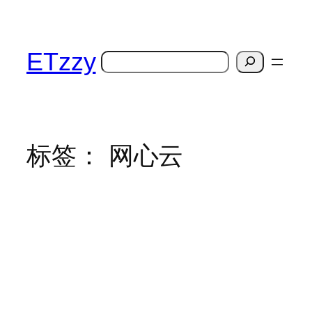
跳
至
内
ETzzy
搜
容
索
标签：
网心云