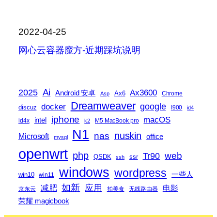
2022-04-25
网心云容器魔方-近期踩坑说明
2025
Ai
Ax3600
Android 安卓
Ax6
Chrome
Asp
Dreamweaver
docker
google
discuz
I900
id4
iphone
macOS
intel
id4x
M5 MacBook pro
k2
N1
nas
nuskin
Microsoft
office
mysql
openwrt
php
web
Tr90
QSDK
ssr
ssh
windows
wordpress
一些人
win10
win11
如新
减肥
应用
电影
京东云
拍美食
无线路由器
荣耀 magicbook