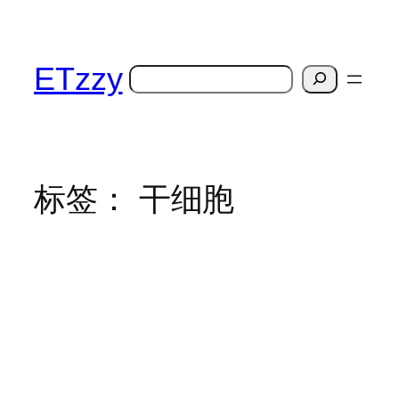
跳
至
内
ETzzy
搜
容
索
标签：
干细胞