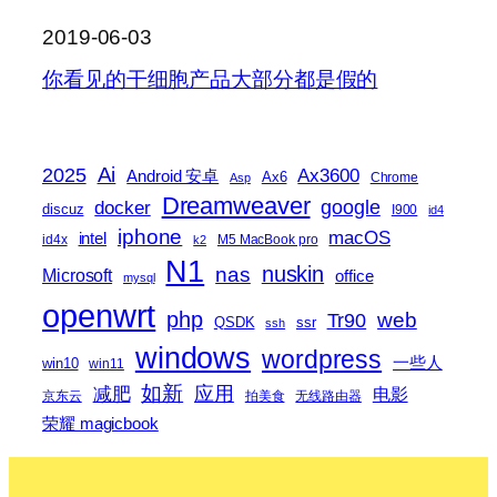
2019-06-03
你看见的干细胞产品大部分都是假的
2025
Ai
Ax3600
Android 安卓
Ax6
Chrome
Asp
Dreamweaver
docker
google
discuz
I900
id4
iphone
macOS
intel
id4x
M5 MacBook pro
k2
N1
nas
nuskin
Microsoft
office
mysql
openwrt
php
web
Tr90
QSDK
ssr
ssh
windows
wordpress
一些人
win10
win11
如新
减肥
应用
电影
京东云
拍美食
无线路由器
荣耀 magicbook