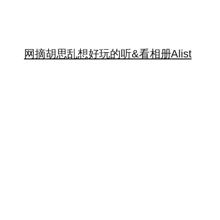
网摘
胡思乱想
好玩的
听&看
相册
Alist