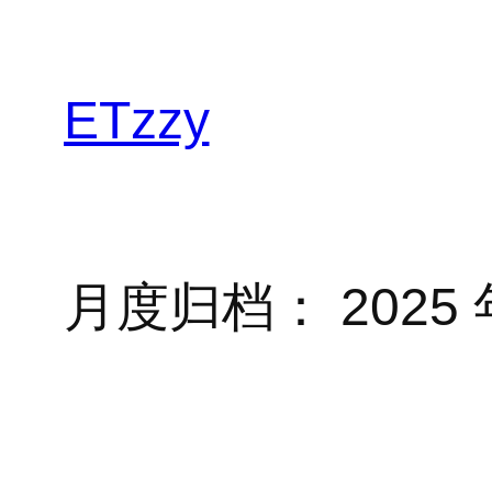
跳
至
内
ETzzy
容
月度归档：
2025 