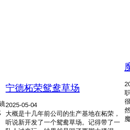
2
宁德柘荣鸳鸯草场
镜
2025-05-04
比
大概是十几年前公司的生产基地在柘荣，
听说新开发了一个鸳鸯草场。记得带了一