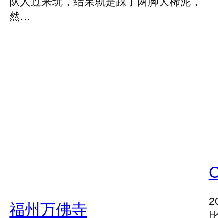
队人过来玩，结果就是踩了两脚大稀泥，
然…
2
福州万佛寺